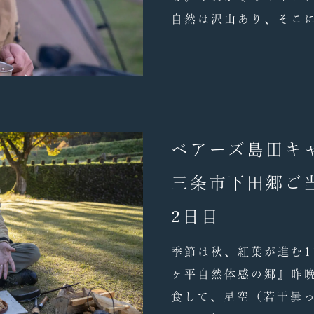
自然は沢山あり、そこに
ベアーズ島田キ
三条市下田郷ご
2日目
季節は秋、紅葉が進む1
ヶ平自然体感の郷』昨
食して、星空（若干曇