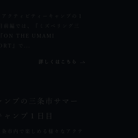
ーアクティビティーキャンプの１
目前編では、『ミズベリング三
ON THE UMAMI
ORT』で...
詳しくはこちら
ャンプの三条市サマー
キャンプ１日目
三条市内で楽しめる様々なアクテ