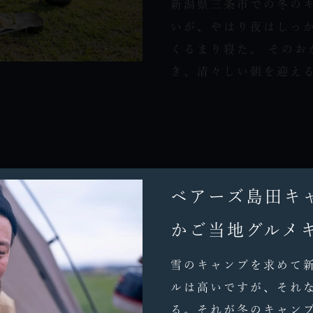
新潟県三条市での冬のキ
いが、やはり夜はしっ
くるまり寝た。 そのお
き、清々しい朝を迎える。
ベアーズ島田キ
かご当地グルメ
雪のキャンプを求めて新
ルは高いですが、それ
る。それが冬のキャンプ