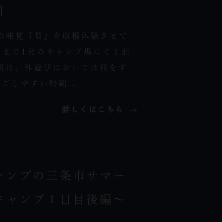
目
は秋の味覚『梨』を収穫体験させて
呂まで1分のキャンプ場にて１泊
期は、外遊びにおいては何をす
ごしやすい時期...
詳しくはこちら
ャンプの三条市サマー
キャンプ１日目後編～