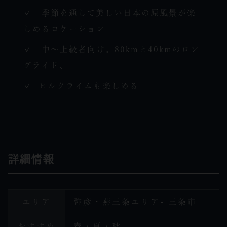
✓ 季節を通して美しい日本の原風景が楽
しめるロケーション
✓ 中～上級者向け。80kmと40kmのロン
グライド、
✓ ヒルクライムも楽しめる
詳細情報
エリア
弥彦・燕三条エリア- 三条市
おすすめ
春・夏・秋