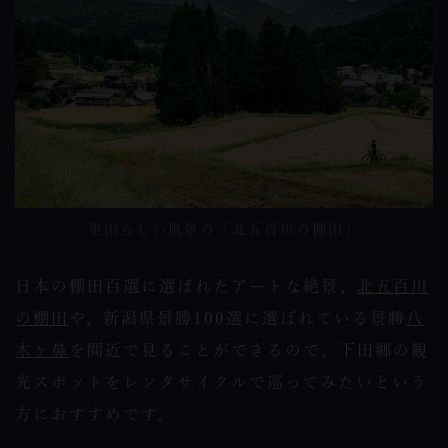
里山らしい風景の「北五百川の棚田」
日本の棚田百選に選ばれたアートな絶景、
北五百川
の棚田
や、新潟県景勝100選に選ばれている景勝
八
木ヶ鼻
を間近で見ることができるので、下田郷の観
光スポットをレンタサイクルで巡ってみたいという
方におすすめです。