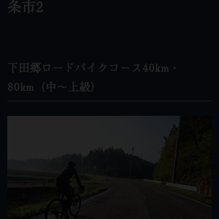
条市2
下田郷ロードバイクコース40km・
80km（中～上級）