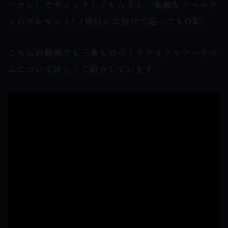
バヤシ）でチェックしてもらうと、素敵なノベルテ
ィのプレゼント!（何日かに分けて巡ってもOK）
こちらの動画でも三条ものづくりサイクルツーリズ
ムについて詳しくご紹介しています。