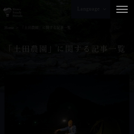
Language
English
繁体字
簡体字
Home
「土田農園」に関する記事一覧
「土田農園」に関する記事一覧