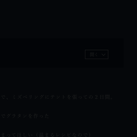
開く
とで、ミズベリングにテントを張っての２日間。
らでグラタンを作った
温まってほしい（温まるレシピなので）