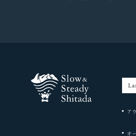
La
En
繁
簡
ア
オ