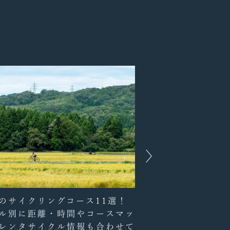
のサイクリングコース11選！
新潟のおすすめキ
ル別に距離・時間やコースマッ
人から子どもまで
レンタサイクル情報も合わせて
をご紹介