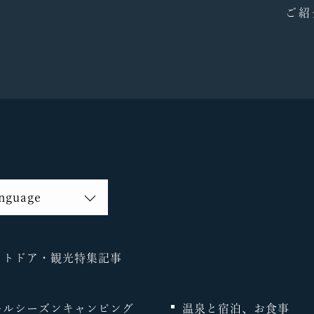
ご紹
nguage
glish
体字
体字
ウトドア・観光特集記事
ールシーズンキャンピング
温泉と宿泊、お食事