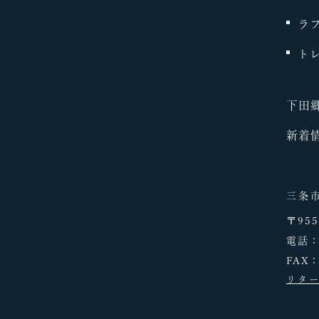
ラ
ト
下田
新着
三条
〒95
電話
FAX：
リタ