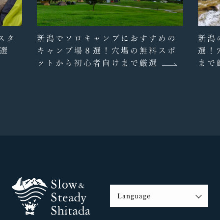
スタ
新潟でソロキャンプにおすすめの
新潟
選
キャンプ場８選！穴場の無料スポ
選！
ットから初心者向けまで厳選
まで
Language
English
繁体字
簡体字