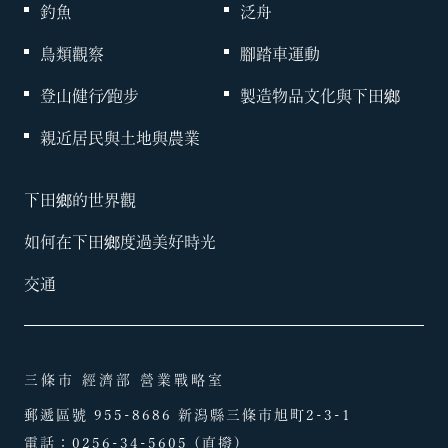
釣魚
泛舟
鳥類觀察
腳踏車運動
登山健行∕跑步
製造物品文化與下田鄉
親近居民與土地與農業
下田鄉的世界觀
如何在下田鄉度過美好時光
交通
三條市 經濟部 營業戰略室
郵遞區號 955-8686 新潟縣三條市旭町2-3-1
電話：
0256-34-5605
(直撥)