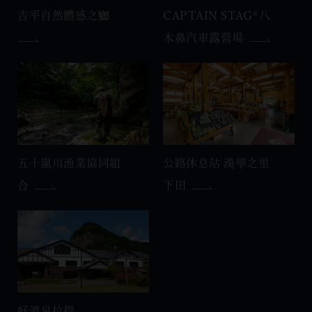
吉平自然體感之鄉
CAPTAIN STAG®八
木鼻汽車露營場
五十嵐川漁業協同組
公路休息站 漢學之里
合
下田
好溫泉拉提