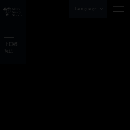
Language
日本語
English
簡体字
下田鄉
玩法