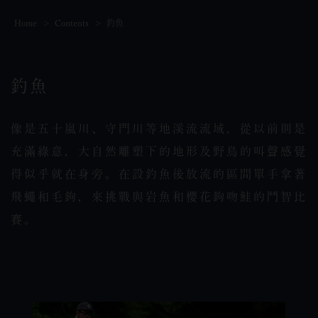
Home
Contents
釣魚
釣魚
像是五十嵐川、守門川等地溪流流域，從以前則是
充滿綠意，大自然雕塑下的地形及野鳥的叫聲感覺
得似乎就在身旁。在設釣魚後放流的區間單手拿著
飛蠅和毛鉤，來挑戰與岩魚和櫻花鉤吻鮭的鬥智比
賽。