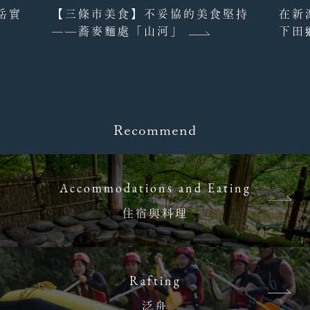
岳實
【三條市美食】不妥協的美食堅持
在新
——蕎麥麵處「山河」
下田
Recommend
Accommodations and Eating
住宿與料理
Rafting
泛舟