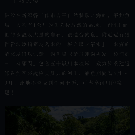
吉平釣魚場
併設在新潟縣三條市吉平自然體驗之鄉的吉平釣魚
場，大約有1公里的魚釣後放流的區域。守門川偏
低的水溫及大量的岩石，很適合釣魚。附近還有獲
得新潟縣指定為名水的「城之腰之清水」，水質的
清澈度得以保證。釣魚場聘請飛蠅釣專家「杉浦雄
三」為顧問。包含五十嵐川本流域，致力於整建這
條對釣客來說極具魅力的河川。捕魚期間為6月～
9月。此地不會受到任何干擾，可盡享河川的樂
趣！